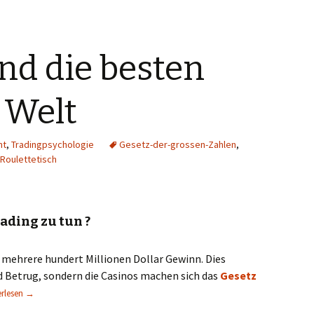
ind die besten
 Welt
nt
,
Tradingpsychologie
Gesetz-der-grossen-Zahlen
,
Roulettetisch
ading zu tun ?
s mehrere hundert Millionen Dollar Gewinn. Dies
d Betrug, sondern die Casinos machen sich das
Gesetz
os, sind die besten Trader der Welt
erlesen
→