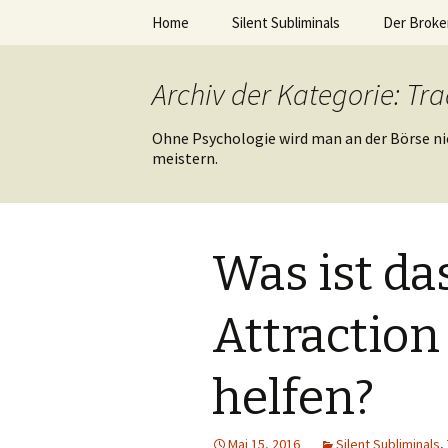
Silent Subliminals und Unterbe
Zum
Home
Silent Subliminals
Der Broker
Inhalt
springen
Technisch
Ayondo Er
Ayondo Te
Archiv der Kategorie: Tr
Börsenha
Ohne Psychologie wird man an der Börse ni
Testberic
meistern.
Broker ETX
Testberic
Broker Plu
Was ist da
Testberich
Broker eT
Captrader
Attraction
helfen?
Mai 15, 2016
Silent Subliminals
,