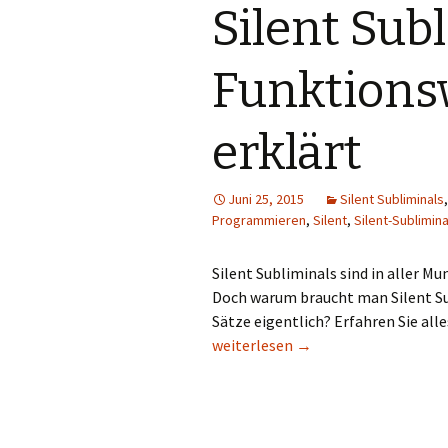
Silent Sub
Funktions
erklärt
Juni 25, 2015
Silent Subliminals
Programmieren
,
Silent
,
Silent-Sublimina
Silent Subliminals sind in aller M
Doch warum braucht man Silent S
Sätze eigentlich? Erfahren Sie all
Silent Subliminals Funktionsweise 
weiterlesen
→