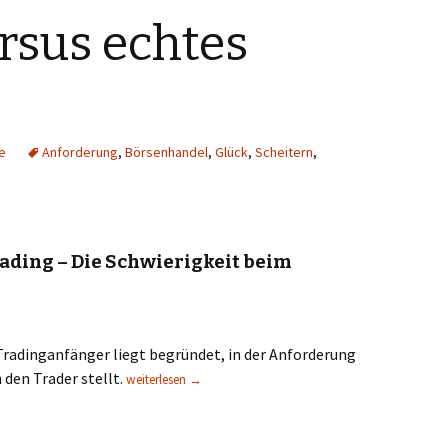
rsus echtes
e
Anforderung
,
Börsenhandel
,
Glück
,
Scheitern
,
ading – Die Schwierigkeit beim
 Tradinganfänger liegt begründet, in der Anforderung
Trading versus echtes Leben
 den Trader stellt.
weiterlesen
→