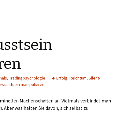
sstsein
ren
nals
,
Tradingpsychologie
Erfolg
,
Reichtum
,
Silent-
ewusstsein manipulieren
riminellen Machenschaften an. Vielmals verbindet man
 Aber was halten Sie davon, sich selbst zu
manipulieren