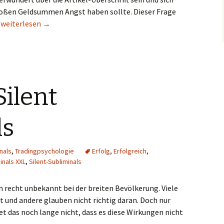
oßen Geldsummen Angst haben sollte. Dieser Frage
Keine Angst vor großen Summen
.
weiterlesen
→
Silent
ls
nals
,
Tradingpsychologie
Erfolg
,
Erfolgreich
,
inals XXL
,
Silent-Subliminals
h recht unbekannt bei der breiten Bevölkerung. Viele
 und andere glauben nicht richtig daran. Doch nur
et das noch lange nicht, dass es diese Wirkungen nicht