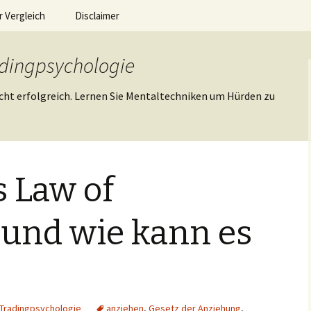
wusstsein
 Vergleich
Disclaimer
er Börsenhande
fahrungen –
Impressum
st –
adingpsychologie
ndel
Datenschutzerklärung
cht erfolgreich. Lernen Sie Mentaltechniken um Hürden zu
ht zum Online
 Capital
Werben auf der Webseite
–
technischerbörsenhandel
ht zum Online
s 500
s Law of
te zu Online
oro Avatrade
 DAB Bank
 und wie kann es
Tradingpsychologie
anziehen
,
Gesetz der Anziehung
,