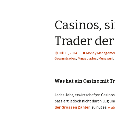
Casinos, s
Trader der
Juli 31, 2014
Money Manageme
Gewinntrades
,
Minustrades
,
Münzwurf
,
Was hat ein Casino mit Tr
Jedes Jahr, erwirtschaften Casino
passiert jedoch nicht durch Lug un
Casin
der Grossen Zahlen
zu nutze.
weit