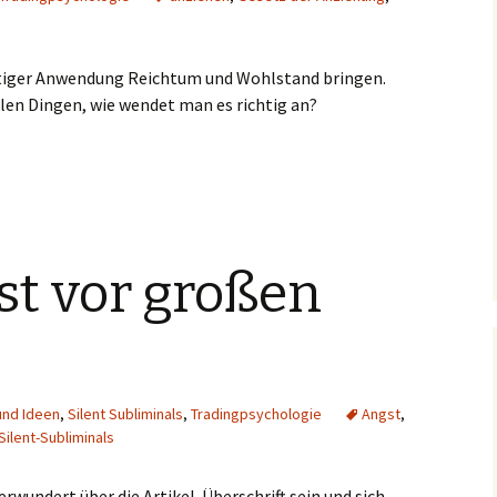
chtiger Anwendung Reichtum und Wohlstand bringen.
llen Dingen, wie wendet man es richtig an?
wie kann es helfen?
st vor großen
nd Ideen
,
Silent Subliminals
,
Tradingpsychologie
Angst
,
Silent-Subliminals
erwundert über die Artikel-Überschrift sein und sich