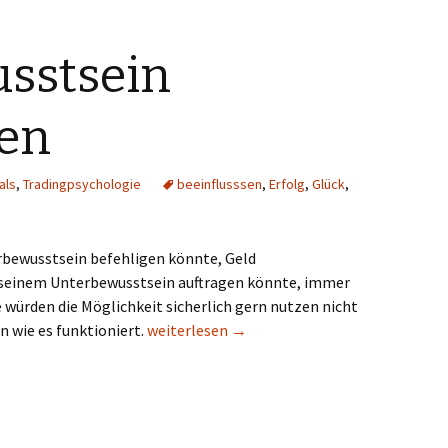
sstsein
sen
als
,
Tradingpsychologie
beeinflusssen
,
Erfolg
,
Glück
,
bewusstsein befehligen könnte, Geld
seinem Unterbewusstsein auftragen könnte, immer
ie würden die Möglichkeit sicherlich gern nutzen nicht
Unterbewusstsein beeinflussen
n wie es funktioniert.
weiterlesen
→