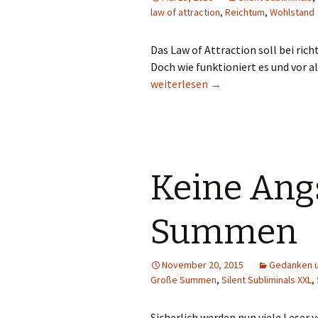
law of attraction
,
Reichtum
,
Wohlstand
Das Law of Attraction soll bei ri
Doch wie funktioniert es und vor a
Was ist das Law of Attraction und 
weiterlesen
→
Keine Ang
Summen
November 20, 2015
Gedanken u
Große Summen
,
Silent Subliminals XXL
,
Sicherlich werden nun viele Leser v