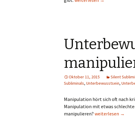
gibt.
weiterlesen
→
Unterbewu
manipulie
Oktober 11, 2015
Silent Sublimi
Subliminals
,
Unterbewusstsein
,
Unterb
Manipulation hört sich oft nach k
Manipulation mit etwas schlechten.
Unterbewusstsein 
manipulieren?
weiterlesen
→