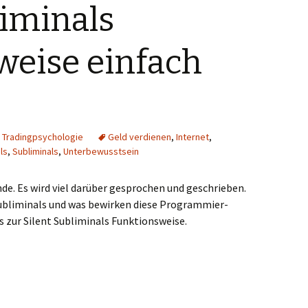
liminals
weise einfach
,
Tradingpsychologie
Geld verdienen
,
Internet
,
ls
,
Subliminals
,
Unterbewusstsein
unde. Es wird viel darüber gesprochen und geschrieben.
ubliminals und was bewirken diese Programmier-
es zur Silent Subliminals Funktionsweise.
einfach erklärt