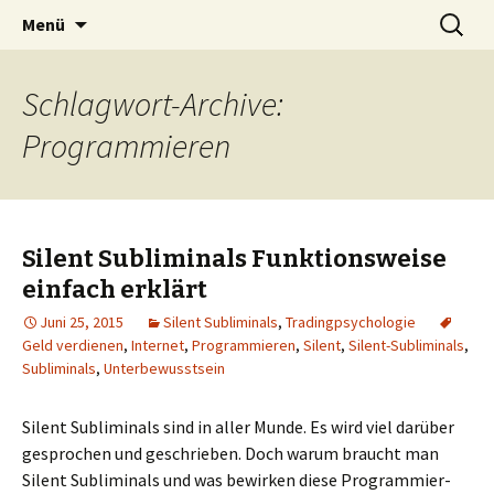
Silent Subliminals und Unterbewusstsein
Zum
Suchen
Technischer Börsenhandel
Menü
Inhalt
nach:
springen
Schlagwort-Archive:
Programmieren
Silent Subliminals Funktionsweise
einfach erklärt
Juni 25, 2015
Silent Subliminals
,
Tradingpsychologie
Geld verdienen
,
Internet
,
Programmieren
,
Silent
,
Silent-Subliminals
,
Subliminals
,
Unterbewusstsein
Silent Subliminals sind in aller Munde. Es wird viel darüber
gesprochen und geschrieben. Doch warum braucht man
Silent Subliminals und was bewirken diese Programmier-