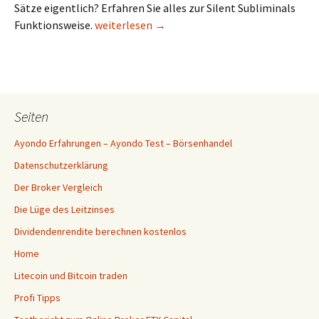
Sätze eigentlich? Erfahren Sie alles zur Silent Subliminals
Silent Subliminals Funktionsweise einfach erk
Funktionsweise.
weiterlesen
→
Seiten
Ayondo Erfahrungen – Ayondo Test – Börsenhandel
Datenschutzerklärung
Der Broker Vergleich
Die Lüge des Leitzinses
Dividendenrendite berechnen kostenlos
Home
Litecoin und Bitcoin traden
Profi Tipps