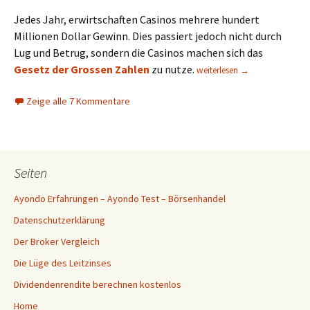
Jedes Jahr, erwirtschaften Casinos mehrere hundert
Millionen Dollar Gewinn. Dies passiert jedoch nicht durch
Lug und Betrug, sondern die Casinos machen sich das
Casinos, sind die besten Trade
Gesetz der Grossen Zahlen
zu nutze.
weiterlesen
→
Zeige alle 7 Kommentare
Seiten
Ayondo Erfahrungen – Ayondo Test – Börsenhandel
Datenschutzerklärung
Der Broker Vergleich
Die Lüge des Leitzinses
Dividendenrendite berechnen kostenlos
Home