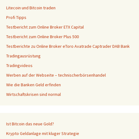
Litecoin und Bitcoin traden
Profi Tipps
Testbericht zum Online Broker ETX Capital
Testbericht zum Online Broker Plus 500
Testberichte zu Online Broker eToro Avatrade Captrader DAB Bank
Tradingausrüstung
Tradingvideos
Werben auf der Webseite – technischerbörsenhandel
Wie die Banken Geld erfinden
Wirtschaftskrisen sind normal
Ist Bitcoin das neue Gold?
Krypto Geldanlage mit kluger Strategie