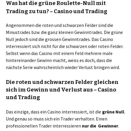
Was hat die grüne Roulette-Null mit
Trading zu tun? – Casino und Trading
Angenommen die roten und schwarzen Felder sind die
Minustrades bzw. die ganz kleinen Gewinntrades. Die grüne
Null jedoch sind die grossen Gewinntrades. Das Casino
interressiert sich nicht für die schwarzen oder roten Felder.
Selbst wenn das Casino mit einem Feld mehrere male
hintereinander Gewinn macht, weiss es doch, dass die
nächste Serie wahrscheinlich wieder Verlust bringen wird.
Die roten und schwarzen Felder gleichen
sich im Gewinn und Verlust aus – Casino
und Trading
Das einzige, dass ein Casino interressiert, ist die
grüne Null
.
Und genau so muss sich ein Trader verhalten. Einen
professionellen Trader interressieren
nur die Gewinner
.