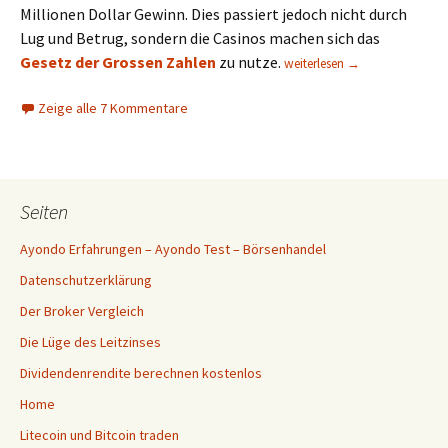
Millionen Dollar Gewinn. Dies passiert jedoch nicht durch
Lug und Betrug, sondern die Casinos machen sich das
Casinos, sind die besten Trade
Gesetz der Grossen Zahlen
zu nutze.
weiterlesen
→
Zeige alle 7 Kommentare
Seiten
Ayondo Erfahrungen – Ayondo Test – Börsenhandel
Datenschutzerklärung
Der Broker Vergleich
Die Lüge des Leitzinses
Dividendenrendite berechnen kostenlos
Home
Litecoin und Bitcoin traden