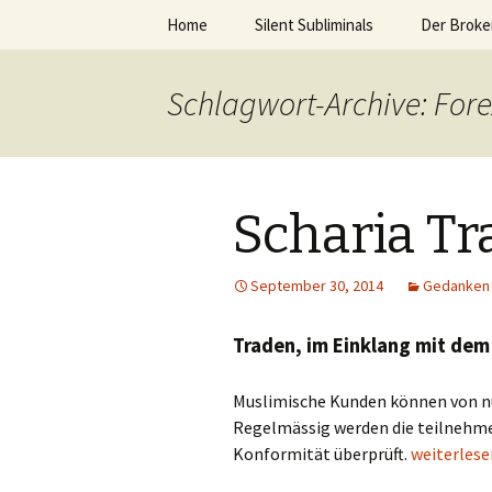
Silent Subliminals und Unterbe
Zum
Home
Silent Subliminals
Der Broker
Inhalt
springen
Technisch
Ayondo Er
Ayondo Te
Schlagwort-Archive: Fore
Börsenha
Testberic
Broker ETX
Scharia Tr
Testberic
Broker Plu
September 30, 2014
Gedanken 
Testberich
Broker eT
Captrader
Traden, im Einklang mit dem
Muslimische Kunden können von nu
Regelmässig werden die teilnehme
Scharia Tr
Konformität überprüft.
weiterles