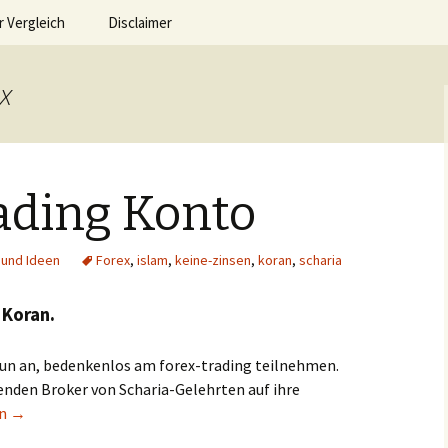
wusstsein
 Vergleich
Disclaimer
er Börsenhande
fahrungen –
Impressum
st –
x
ndel
Datenschutzerklärung
ht zum Online
 Capital
Werben auf der Webseite
–
technischerbörsenhandel
ading Konto
ht zum Online
s 500
und Ideen
Forex
,
islam
,
keine-zinsen
,
koran
,
scharia
te zu Online
oro Avatrade
 DAB Bank
 Koran.
n an, bedenkenlos am forex-trading teilnehmen.
nden Broker von Scharia-Gelehrten auf ihre
ading Konto
en
→