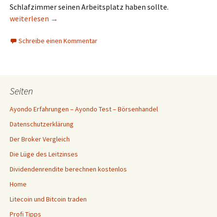
Schlafzimmer seinen Arbeitsplatz haben sollte.
Braucht man als digitaler Unternehmer ein externes Büro
weiterlesen
→
Schreibe einen Kommentar
Seiten
Ayondo Erfahrungen – Ayondo Test – Börsenhandel
Datenschutzerklärung
Der Broker Vergleich
Die Lüge des Leitzinses
Dividendenrendite berechnen kostenlos
Home
Litecoin und Bitcoin traden
Profi Tipps