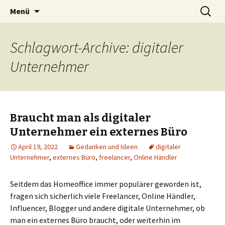
Silent Subliminals und Unterbewusstsein
Zum
Suchen
Technischer Börsenhandel
Menü
Inhalt
nach:
springen
Schlagwort-Archive: digitaler
Unternehmer
Braucht man als digitaler
Unternehmer ein externes Büro
April 19, 2022
Gedanken und Ideen
digitaler
Unternehmer
,
externes Büro
,
freelancer
,
Online Händler
Seitdem das Homeoffice immer populärer geworden ist,
fragen sich sicherlich viele Freelancer, Online Händler,
Influencer, Blogger und andere digitale Unternehmer, ob
man ein externes Büro braucht, oder weiterhin im