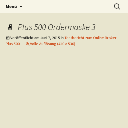
Silent Subliminals und Unterbewusstsein
Zum
Suchen
Technischer Börsenhandel
Menü
Inhalt
nach:
springen
Plus 500 Ordermaske 3
Veröffentlicht am
Juni 7, 2015
in
Testbericht zum Online Broker
Plus 500
Volle Auflösung (410 × 530)