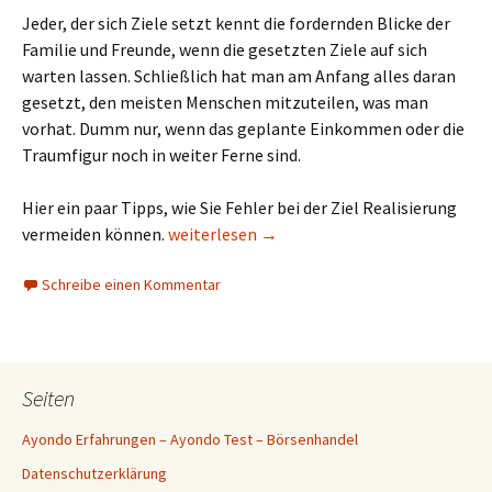
Jeder, der sich Ziele setzt kennt die fordernden Blicke der
Familie und Freunde, wenn die gesetzten Ziele auf sich
warten lassen. Schließlich hat man am Anfang alles daran
gesetzt, den meisten Menschen mitzuteilen, was man
vorhat. Dumm nur, wenn das geplante Einkommen oder die
Traumfigur noch in weiter Ferne sind.
Hier ein paar Tipps, wie Sie Fehler bei der Ziel Realisierung
Was tun, wenn die gesetzten Ziele nicht ei
vermeiden können.
weiterlesen
→
Schreibe einen Kommentar
Seiten
Ayondo Erfahrungen – Ayondo Test – Börsenhandel
Datenschutzerklärung