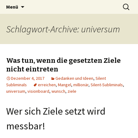
Silent Subliminals und Unterbewusstsein
Zum
Suchen
Technischer Börsenhandel
Menü
Inhalt
nach:
springen
Schlagwort-Archive: universum
Was tun, wenn die gesetzten Ziele
nicht eintreten
Dezember 4, 2017
Gedanken und Ideen
,
Silent
Subliminals
erreichen
,
Mangel
,
millionär
,
Silent-Subliminals
,
universum
,
visionboard
,
wunsch
,
ziele
Wer sich Ziele setzt wird
messbar!