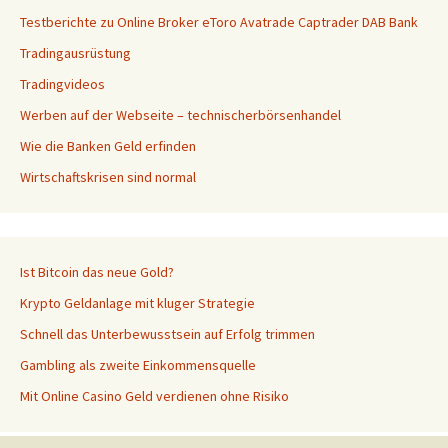
Testberichte zu Online Broker eToro Avatrade Captrader DAB Bank
Tradingausrüstung
Tradingvideos
Werben auf der Webseite – technischerbörsenhandel
Wie die Banken Geld erfinden
Wirtschaftskrisen sind normal
Ist Bitcoin das neue Gold?
Krypto Geldanlage mit kluger Strategie
Schnell das Unterbewusstsein auf Erfolg trimmen
Gambling als zweite Einkommensquelle
Mit Online Casino Geld verdienen ohne Risiko