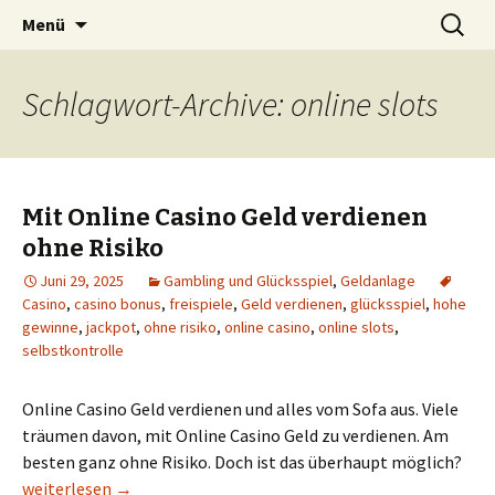
Silent Subliminals und Unterbewusstsein
Zum
Suchen
Technischer Börsenhandel
Menü
Inhalt
nach:
springen
Schlagwort-Archive: online slots
Mit Online Casino Geld verdienen
ohne Risiko
Juni 29, 2025
Gambling und Glücksspiel
,
Geldanlage
Casino
,
casino bonus
,
freispiele
,
Geld verdienen
,
glücksspiel
,
hohe
gewinne
,
jackpot
,
ohne risiko
,
online casino
,
online slots
,
selbstkontrolle
Online Casino Geld verdienen und alles vom Sofa aus. Viele
träumen davon, mit Online Casino Geld zu verdienen. Am
besten ganz ohne Risiko. Doch ist das überhaupt möglich?
Mit Online Casino Geld verdienen ohne Risiko
weiterlesen
→