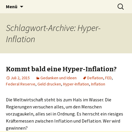
Silent Subliminals und Unterbewusstsein
Zum
Suchen
Technischer Börsenhandel
Menü
Inhalt
nach:
springen
Schlagwort-Archive: Hyper-
Inflation
Kommt bald eine Hyper-Inflation?
Juli 2, 2015
Gedanken und Ideen
Deflation
,
FED
,
Federal Reserve
,
Geld drucken
,
Hyper-Inflation
,
Inflation
Die Weltwirtschaft steht bis zum Hals im Wasser. Die
Regierungen versuchen alles, um den Menschen
vorzugaukeln, alles sei in Ordnung. Es herrscht ein riesiges
Kräftemessen zwischen Inflation und Deflation. Wer wird
gewinnen?