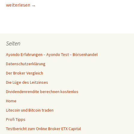
Kommt bald eine Hyper-Inflation?
weiterlesen
→
Seiten
Ayondo Erfahrungen – Ayondo Test – Börsenhandel
Datenschutzerklärung
Der Broker Vergleich
Die Lüge des Leitzinses
Dividendenrendite berechnen kostenlos
Home
Litecoin und Bitcoin traden
Profi Tipps
Testbericht zum Online Broker ETX Capital