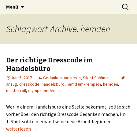
Silent Subliminals und Unterbewusstsein
Zum
Suchen
Technischer Börsenhandel
Menü
Inhalt
nach:
springen
Schlagwort-Archive: hemden
Der richtige Dresscode im
Handelsbüro
Juni 5, 2017
Gedanken und Ideen
,
Silent Subliminals
anzug
,
dresscode
,
handelsbüro
,
hemd umkrempeln
,
hemden
,
master roll
,
olymp hemden
Wer in einem Handelsbüro eine Stelle bekommt, sollte sich
vorher über den richtige Dresscode Gedanken machen. Im
T-Shirt sollte niemand seine neue Arbeit beginnen.
Der richtige Dresscode im Handelsbüro
weiterlesen
→