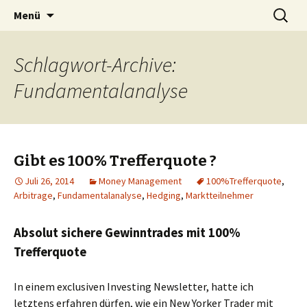
Silent Subliminals und Unterbewusstsein
Zum
Suchen
Technischer Börsenhandel
Menü
Inhalt
nach:
springen
Schlagwort-Archive:
Fundamentalanalyse
Gibt es 100% Trefferquote ?
Juli 26, 2014
Money Management
100%Trefferquote
,
Arbitrage
,
Fundamentalanalyse
,
Hedging
,
Marktteilnehmer
Absolut sichere Gewinntrades mit 100%
Trefferquote
In einem exclusiven Investing Newsletter, hatte ich
letztens erfahren dürfen, wie ein New Yorker Trader mit