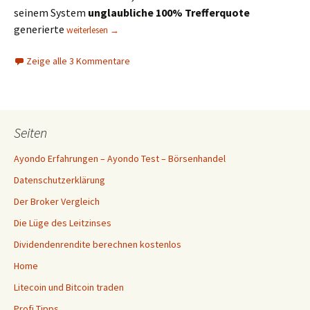
seinem System
unglaubliche 100% Trefferquote
Gibt es 100% Trefferquote ?
generierte
weiterlesen
→
Zeige alle 3 Kommentare
Seiten
Ayondo Erfahrungen – Ayondo Test – Börsenhandel
Datenschutzerklärung
Der Broker Vergleich
Die Lüge des Leitzinses
Dividendenrendite berechnen kostenlos
Home
Litecoin und Bitcoin traden
Profi Tipps