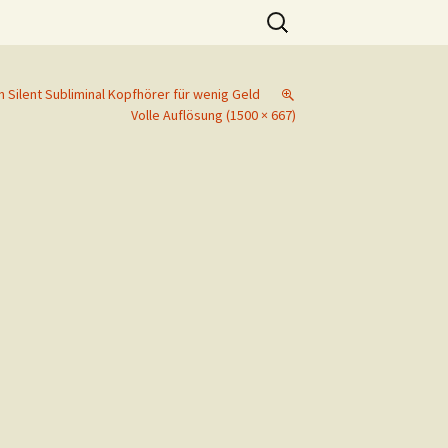
Suchen
nach:
l
n Silent Subliminal Kopfhörer für wenig Geld
Volle Auflösung (1500 × 667)