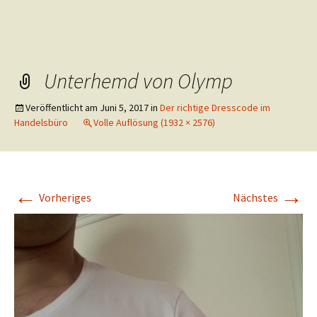
Unterhemd von Olymp
Veröffentlicht am
Juni 5, 2017
in
Der richtige Dresscode im
Handelsbüro
Volle Auflösung (1932 × 2576)
←
→
Vorheriges
Nächstes