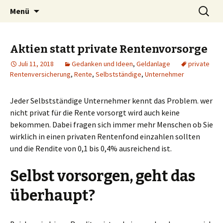
Silent Subliminals und Unterbewusstsein
Zum
Suchen
Technischer Börsenhandel
Menü
Inhalt
nach:
springen
Aktien statt private Rentenvorsorge
Juli 11, 2018
Gedanken und Ideen
,
Geldanlage
private
Rentenversicherung
,
Rente
,
Selbstständige
,
Unternehmer
Jeder Selbstständige Unternehmer kennt das Problem. wer
nicht privat für die Rente vorsorgt wird auch keine
bekommen. Dabei fragen sich immer mehr Menschen ob Sie
wirklich in einen privaten Rentenfond einzahlen sollten
und die Rendite von 0,1 bis 0,4% ausreichend ist.
Selbst vorsorgen, geht das
überhaupt?